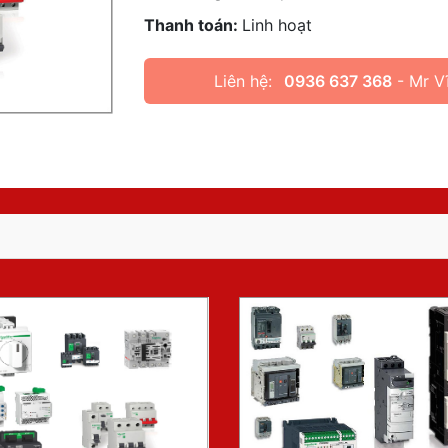
Thanh toán:
Linh hoạt
Liên hệ:
0936 637 368
- Mr V