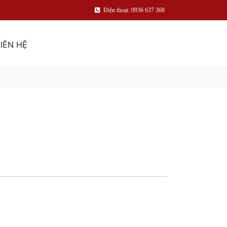
Điện thoại: 0936 637 368
LIÊN HỆ