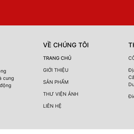
VỀ CHÚNG TÔI
T
TRANG CHỦ
CÔ
GIỚI THIỆU
Đị
ong
Cẩ
à cung
SẢN PHẨM
D
ự động
THƯ VIỆN ẢNH
Đi
LIÊN HỆ