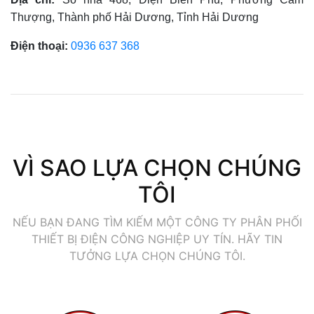
Thượng, Thành phố Hải Dương, Tỉnh Hải Dương
Điện thoại:
0936 637 368
VÌ SAO LỰA CHỌN CHÚNG
TÔI
NẾU BẠN ĐANG TÌM KIẾM MỘT CÔNG TY PHÂN PHỐI
THIẾT BỊ ĐIỆN CÔNG NGHIỆP UY TÍN. HÃY TIN
TƯỞNG LỰA CHỌN CHÚNG TÔI.